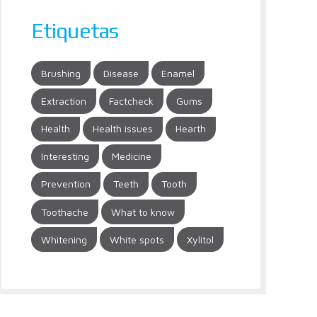
Etiquetas
Brushing
Disease
Enamel
Extraction
Factcheck
Gums
Health
Health issues
Hearth
Interesting
Medicine
Prevention
Teeth
Tooth
Toothache
What to know
Whitening
White spots
Xylitol