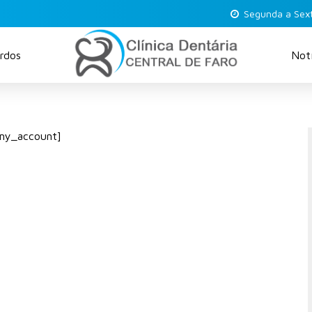
Segunda a Sex
rdos
Notí
y_account]