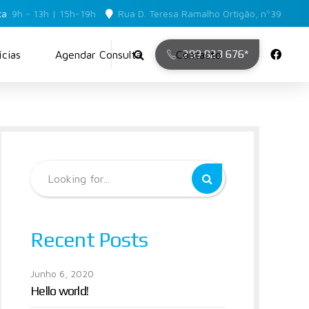
ta
9h - 13h | 15h-19h
Rua D. Teresa Ramalho Ortigão, nº39
289 823 676*
cias
Agendar Consulta
Contacto
Recent Posts
Junho 6, 2020
Hello world!