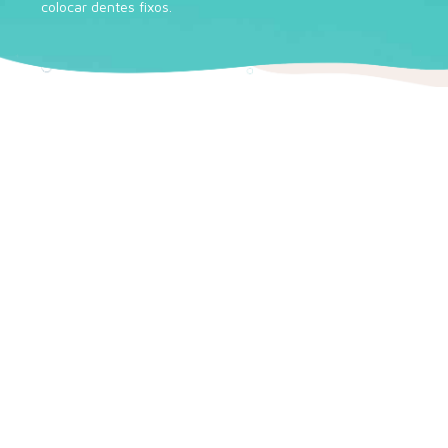
colocar dentes fixos.
O que são Implantes
Dentários?
A colocação de
implantes dentários
para restaurar um ou
mais dentes perdidos é sem dúvida a melhor opção de
tratamento. Os
implantes dentários
fornecem próteses
naturais e estéticas que muitas vezes são difíceis de
distinguir dos dentes naturais. Devolvendo ao paciente a
função mastigatória, proporcionando segurança e conforto.